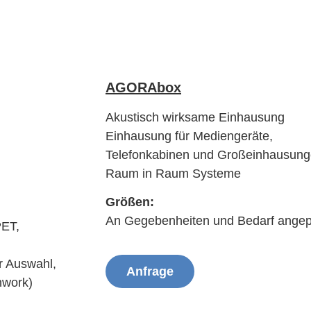
INSPIRATION
K
AGORAbox
Akustisch wirksame Einhausung
Einhausung für Mediengeräte,
Telefonkabinen und Großeinhausung
Raum in Raum Systeme
Größen:
An Gegebenheiten und Bedarf ange
PET,
ur Auswahl,
Anfrage
hwork)