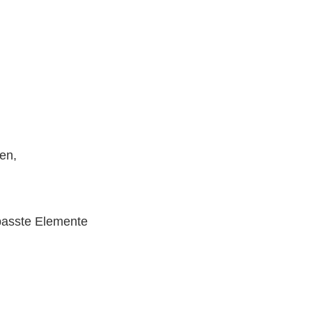
ONTAKT
en,
passte Elemente